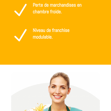
N
Perte de marchandises en
chambre froide.
N
Niveau de franchise
modulable.